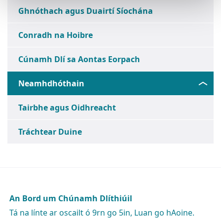
Ghnóthach agus Duairtí Síochána
Conradh na Hoibre
Cúnamh Dlí sa Aontas Eorpach
Neamhdhóthain
Tairbhe agus Oidhreacht
Tráchtear Duine
An Bord um Chúnamh Dlíthiúil
Tá na línte ar oscailt ó 9rn go 5in, Luan go hAoine.