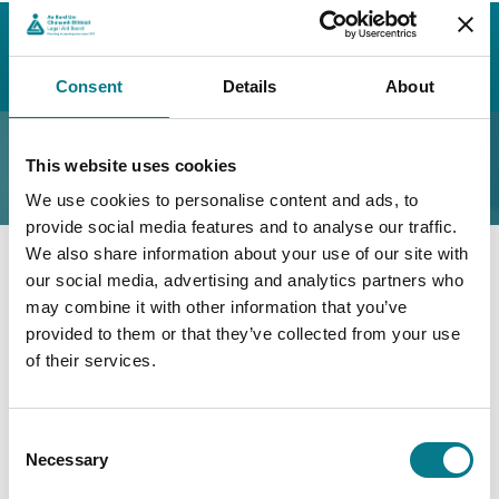
Home
Ár Seirbhís um Chúnamh Dlíthiúil
Conas is féidir linn cabhrú leat
Réigiúnacha Eile
Neamhdhóthain
Consent
Details
About
Neamhdhóthain
This website uses cookies
We use cookies to personalise content and ads, to
provide social media features and to analyse our traffic.
We also share information about your use of our site with
our social media, advertising and analytics partners who
Is ordú é neamhní atá á dhéanamh ag Conradh, ag
may combine it with other information that you’ve
dearadh nach raibh pósadh nó comhoibriú sibhialta
provided to them or that they’ve collected from your use
riamh ann.
of their services.
Is féidir linn comhairle dhlíthiúil agus cabhair dhlíthiúil
a sholáthar i réimse na n-aonmhíoltachtaí. Is féidir leat
Consent
freisin teagmháil a dhéanamh le do Chéann atá i do
Necessary
Selection
cheantar chun tuilleadh faisnéise a fháil.