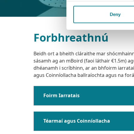
Deny
Forbhreathnú
Beidh ort a bheith cláraithe mar shócmhainn 
sásamh ag an mBoird (faoi láthair €1.5m) agu
dhéanamh i scríbhinn, ar an bhfoirm iarratais
agus Coinníollacha ballraíochta agus na forál
Foirm Iarratais
Téarmaí agus Coinníollacha