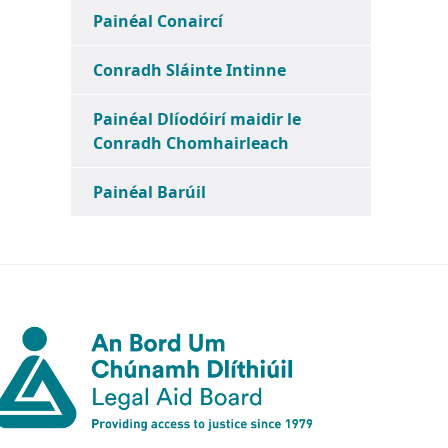
Painéal Conaircí
Conradh Sláinte Intinne
Painéal Dlíodóirí maidir le
Conradh Chomhairleach
Painéal Barúil