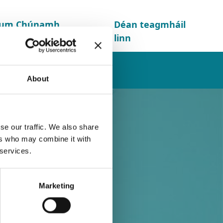
d um Chúnamh
Déan teagmháil
linn
ta
Conarthaigh Dlí
About
se our traffic. We also share
ers who may combine it with
 services.
 ar an
Marketing