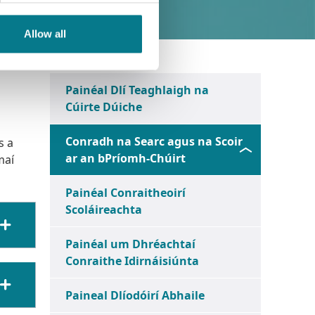
Allow all
Painéal Dlí Teaghlaigh na
Cúirte Dúiche
Conradh na Searc agus na Scoir
s a
ar an bPríomh-Chúirt
maí
Painéal Conraitheoirí
Scoláireachta
Painéal um Dhréachtaí
Conraithe Idirnáisiúnta
Paineal Dlíodóirí Abhaile