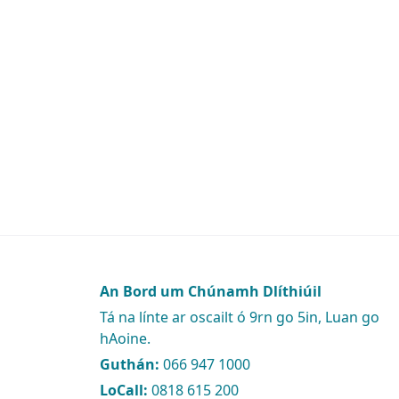
An Bord um Chúnamh Dlíthiúil
Tá na línte ar oscailt ó 9rn go 5in, Luan go
hAoine.
Guthán:
066 947 1000
LoCall:
0818 615 200