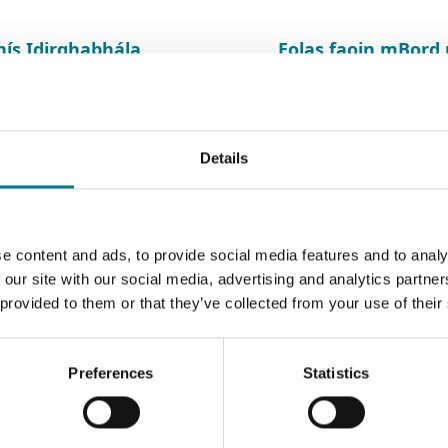
hís Idirghabhála
Eolas faoin mBor
igh
Dlíthiúil
hiúil
Comhoibritheoirí Eachtracha
Painéil Eachtraíoch
ríomh-Chúirt
Details
e content and ads, to provide social media features and to analy
 our site with our social media, advertising and analytics partn
 provided to them or that they’ve collected from your use of their
arc agus na Scoir
Preferences
Statistics
rt