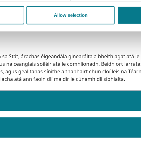
Allow selection
sa Stát, árachas éigeandála ginearálta a bheith agat atá le
s na ceanglais soiléir atá le comhlíonadh. Beidh ort iarrata
, agus gealltanas sínithe a thabhairt chun cloí leis na Téar
acha atá ann faoin dlí maidir le cúnamh dlí sibhialta.