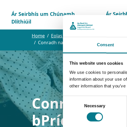
Ár Seirbhís um Chúnamh
Ár Seirb
Dlíthiúil
Teaghla
Home
Eolas faoin mBord um Chúnamh Dlít
Conradh na Searc agus na Scoir ar an bP
Consent
This website uses cookies
We use cookies to personalis
information about your use of
other information that you’ve
Conradh na Se
Consent
Necessary
Selection
bPríomh-Chúi