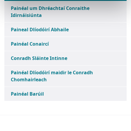
Painéal um Dhréachtaí Conraithe
Idirnáisiúnta
Paineal Dlíodóirí Abhaile
Painéal Conaircí
Conradh Sláinte Intinne
Painéal Dlíodóirí maidir le Conradh
Chomhairleach
Painéal Barúil