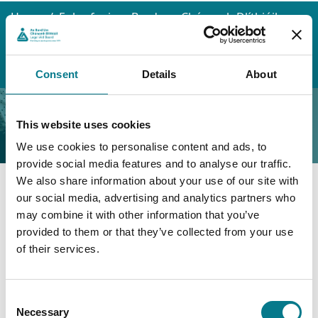
Home
Eolas faoin mBord um Chúnamh Dlíthiúil
Comhoibritheoirí Eachtracha
Painéil Eachtraíochta
Conarthaigh Dlí
Painéal Conraitheoirí Scoláireachta
Consent
Details
About
Painéal Conraitheoirí
This website uses cookies
Scoláireachta
We use cookies to personalise content and ads, to
provide social media features and to analyse our traffic.
We also share information about your use of our site with
our social media, advertising and analytics partners who
Forbhreathnú
may combine it with other information that you’ve
provided to them or that they’ve collected from your use
Caithfidh tú a bheith cláraithe mar shócmhargóra sa
of their services.
Stát agus comhlíon na hoibleagáidí eile atá i dtéarmaí
agus coinníollacha ár gcomhoibrithe. Beidh ort an
taithí riachtanach i réimse an dlí cúraim leanaí a
Consent
thabhairt chun cuimhne. D'fhéadfadh seirbhís roimhe
Necessary
Selection