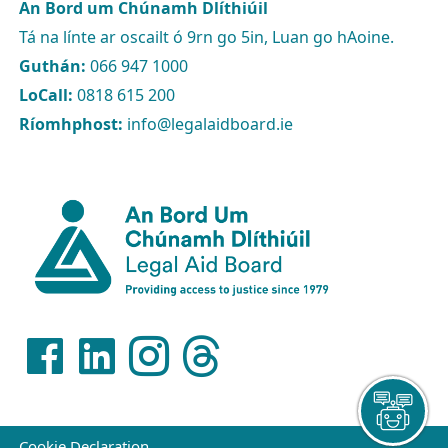
An Bord um Chúnamh Dlíthiúil
Tá na línte ar oscailt ó 9rn go 5in, Luan go hAoine.
Guthán:
066 947 1000
LoCall:
0818 615 200
Ríomhphost:
info@legalaidboard.ie
Cookie Declaration