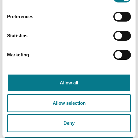
seo ar Phainéal Tástála Cúraim Leanaí comhoiriúnú leis
an riachtanas taithí riachtanach.
Preferences
Foirm Iarratais
Statistics
Marketing
Téarmaí agus Coinníollacha
Allow all
Painéal Dlí Teaghlaigh na Cúirte Dúiche
Allow selection
Conradh na Searc agus na Scoir ar an
bPríomh-Chúirt
Deny
Painéal Conraitheoirí Scoláireachta