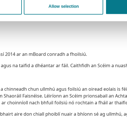
Allow selection
nsí 2014 ar an mBoard conradh a fhoilsiú.
agus na taifid a dhéantar ar fáil. Caithfidh an Scéim a nuas
 chinneadh chun ullmhú agus foilsiú an oiread eolais is féi
haoráil Faisnéise. Léiríonn an Scéim prionsabail an Achta 
r choinníoll nach bhfuil foilsiú nó rochtain a fháil ar thaifid
hairt aire don chiall phoiblí nuair a bhíonn sé ag ullmhú, 