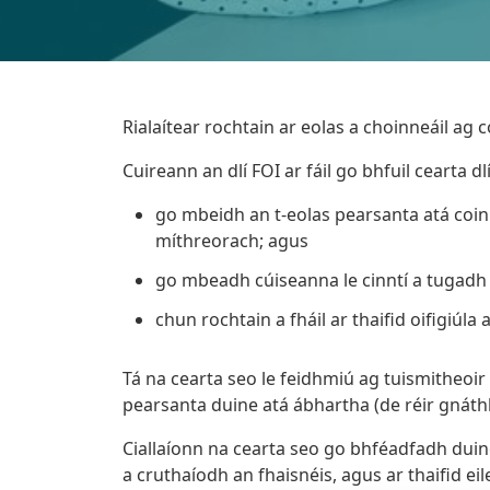
Rialaítear rochtain ar eolas a choinneáil ag 
Cuireann an dlí FOI ar fáil go bhfuil cearta d
go mbeidh an t-eolas pearsanta atá coinn
míthreorach; agus
go mbeadh cúiseanna le cinntí a tugadh 
chun rochtain a fháil ar thaifid oifigiúla
Tá na cearta seo le feidhmiú ag tuismitheoi
pearsanta duine atá ábhartha (de réir gnáthl
Ciallaíonn na cearta seo go bhféadfadh duin
a cruthaíodh an fhaisnéis, agus ar thaifid ei