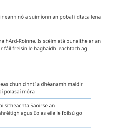
aineann nó a suimíonn an pobal i dtaca lena
 na hArd-Roinne. Is scéim atá bunaithe ar an
 fáil freisin le haghaidh leachtach ag
seas chun cinntí a dhéanamh maidir
aí polasaí móra
foilsitheachta Saoirse an
hréitigh agus Eolas eile le foilsú go