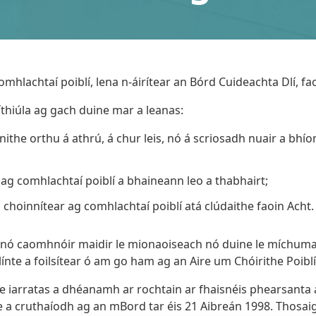
comhlachtaí poiblí, lena n-áirítear an Bórd Cuideachta Dlí, f
líthiúla ag gach duine mar a leanas:
ithe orthu á athrú, á chur leis, nó á scriosadh nuair a bhí
ag comhlachtaí poiblí a bhaineann leo a thabhairt;
 a choinnítear ag comhlachtaí poiblí atá clúdaithe faoin Acht.
r nó caomhnóir maidir le mionaoiseach nó duine le míchumas
ínte a foilsítear ó am go ham ag an Aire um Chóirithe Poiblí
e iarratas a dhéanamh ar rochtain ar fhaisnéis phearsanta 
le a cruthaíodh ag an mBord tar éis 21 Aibreán 1998. Thosaig