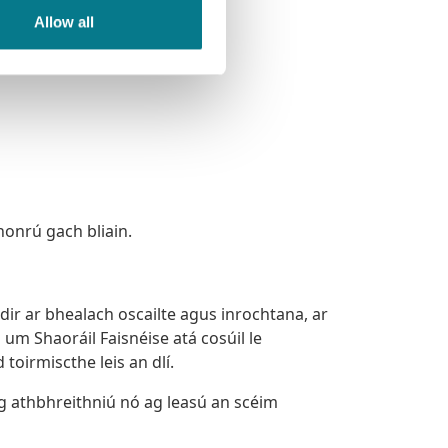
Allow all
honrú gach bliain.
dir ar bhealach oscailte agus inrochtana, ar
um Shaoráil Faisnéise atá cosúil le
 toirmiscthe leis an dlí.
ag athbhreithniú nó ag leasú an scéim