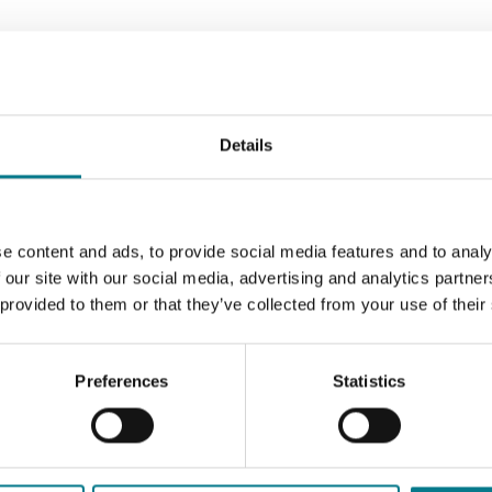
 laethúil
Details
nn ar fáil don phobal maidir lena fheidhmeanna agus gníomha
á le brath ar an Reacht FOI.
a chun rochtain phoiblí a éascú ar an eolas a choinnítear ag
i réir teorainneacha, eisceachtanna, amlíní agus riachtanas ái
e content and ads, to provide social media features and to analy
 our site with our social media, advertising and analytics partn
 provided to them or that they’ve collected from your use of their
lais (FOI) athbhreithnithe inmheánacha ar chinneadh a dhé
Preferences
Statistics
 Cúnamh Dlí, soláthraíonn an Conradh freisin athbhreithniú e