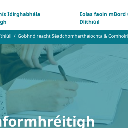
hís Idirghabhála
Eolas faoin mBor
igh
Dlíthiúil
hiúil
Gobhnóireacht Séadchomharthaíochta & Comhoir
nformhréitigh