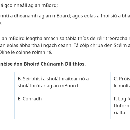
á á gcoinneáil ag an mBord;
cinntí a dhéanamh ag an mBoard; agus eolas a fhoilsiú a bh
.
ag an mBoird leagtha amach sa tábla thíos de réir treoracha
 an eolas ábhartha i ngach ceann. Tá cóip chrua den Scéim ar
ne le coinne roimh ré.
snéise don Bhoird Chúnamh Dlí thíos.
B. Seirbhísí a sholáthraítear nó a
C. Prói
sholáthrófar ag an mBoord
le molt
E. Conradh
F. Log 
tInform
rialta