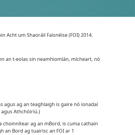
aoin Acht um Shaoráil Faisnéise (FOI) 2014.
onn an t-eolas sin neamhiomlán, mícheart, nó
 agus ag an teaghlaigh is gaire nó ionadaí
 agus Athchóiriú.)
a choinnítear ag an mBord, is cuma cathain
h an Bord ag tuairisc an FOI ar 1