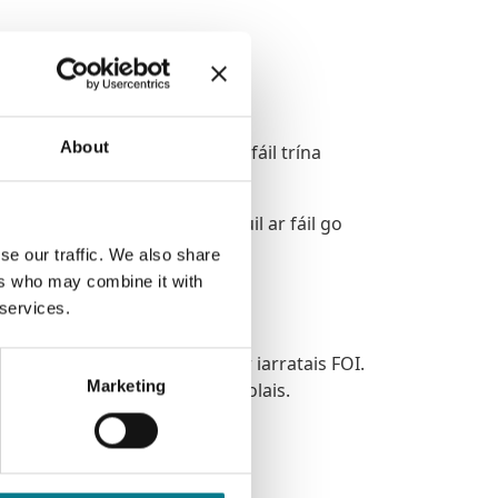
About
íochtaí. Tá an chlar sin ar fáil trína
 comhlachtaí poiblí nach bhfuil ar fáil go
rithe.
se our traffic. We also share
ers who may combine it with
 services.
anann an Bord Cúnamh Dlí ar iarratais FOI.
Marketing
ile ag Oifig an Coimisinéir Eolais.