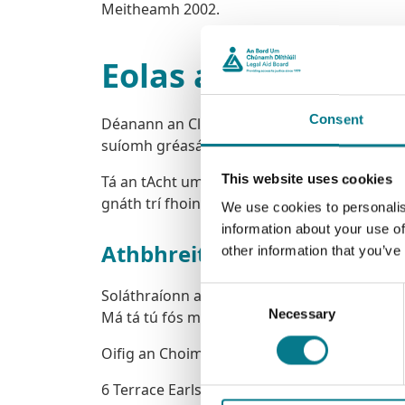
Meitheamh 2002.
Eolas atá ar fáil go
Consent
Déanann an Clár de ghnáth faisnéis a chuirea
suíomh gréasáin www.legalaidboard.ie gan g
This website uses cookies
Tá an tAcht um an tSonraíocht Saoilte dearth
gnáth trí fhoinsí eile. Tá an rochtain sin fao
We use cookies to personalis
information about your use of
Athbhreithnithe
other information that you’ve
Consent
Soláthraíonn an Conradh um Shaoilte na hEo
Necessary
Selection
Má tá tú fós míshásúil le cinneadh an Bhoird
Oifig an Choimisinéara Eolais
6 Terrace Earlsfort,