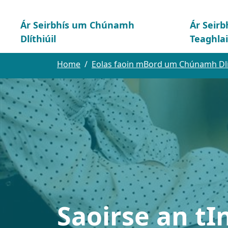
Ár Seirbhís um Chúnamh
Ár Seirb
Dlíthiúil
Teaghla
Home
Eolas faoin mBord um Chúnamh Dlít
Saoirse an tI