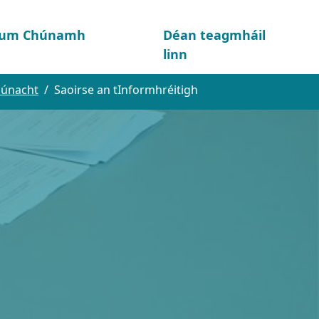
d um Chúnamh
Déan teagmháil
linn
iúnacht
Saoirse an tInformhréitigh