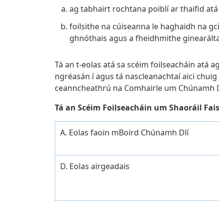
ag tabhairt rochtana poiblí ar thaifid at
foilsithe na cúiseanna le haghaidh na g
ghnóthais agus a fheidhmithe ginearálta
Tá an t-eolas atá sa scéim foilseacháin atá 
ngréasán í agus tá nascleanachtaí aici chuig
ceanncheathrú na Comhairle um Chúnamh Dlí
Tá an Scéim Foilseacháin um Shaoráil Fai
A. Eolas faoin mBoird Chúnamh Dlí
D. Eolas airgeadais