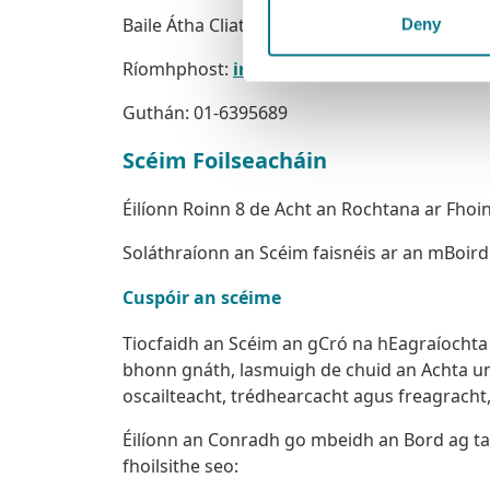
Baile Átha Cliath 2 D02 W773
Deny
Ríomhphost:
info@oic.ie
Guthán: 01-6395689
Scéim Foilseacháin
Éilíonn Roinn 8 de Acht an Rochtana ar Fhoi
Soláthraíonn an Scéim faisnéis ar an mBoird 
Cuspóir an scéime
Tiocfaidh an Scéim an gCró na hEagraíochta a
bhonn gnáth, lasmuigh de chuid an Achta um S
oscailteacht, trédhearcacht agus freagracht, a
Éilíonn an Conradh go mbeidh an Bord ag tab
fhoilsithe seo: