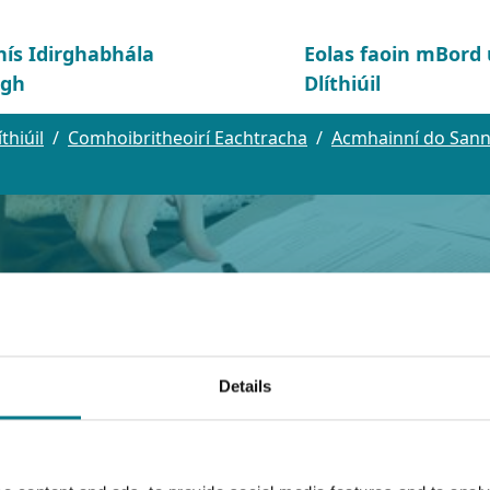
hís Idirghabhála
Eolas faoin mBor
igh
Dlíthiúil
hiúil
Comhoibritheoirí Eachtracha
Acmhainní do Sann
Details
he Reachtachta