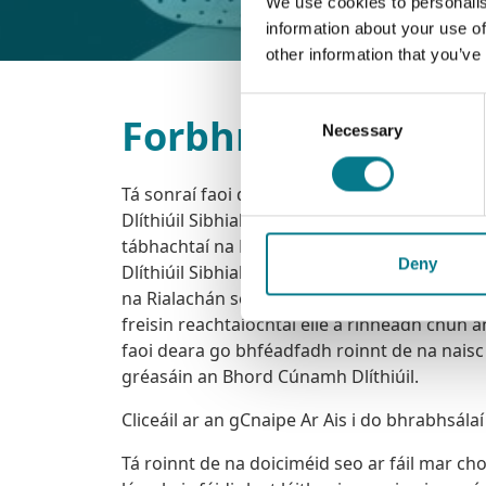
We use cookies to personalis
information about your use of
other information that you’ve
Consent
Forbhreathnú
Necessary
Selection
Tá sonraí faoi dhlíthe a bhaineann le cúnam
Dlíthiúil Sibhialta, 1995 agus na rialacháin é
tábhachtaí na Rialacháin Cúnamh Dlíthiúil Si
Deny
Dlíthiúil Sibhialta 2002 agus Rialacháin Cún
na Rialachán seo ag an mBord agus tá sé san
freisin reachtaíochtaí eile a rinneadh chun 
faoi deara go bhféadfadh roinnt de na naisc
gréasáin an Bhord Cúnamh Dlíthiúil.
Cliceáil ar an gCnaipe Ar Ais i do bhrabhsála
Tá roinnt de na doiciméid seo ar fáil mar c