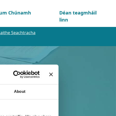
d um Chúnamh
Déan teagmháil
linn
aithe Seachtracha
About