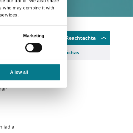
se our traffic. We also share
ers who may combine it with
 services.
Marketing
Nuashonruithe Reachtachta
Eolas ar Thír Dhúchas
Cúnamh
 Cúnamh
Allow all
miúil
sítear
hair
h
n iad a