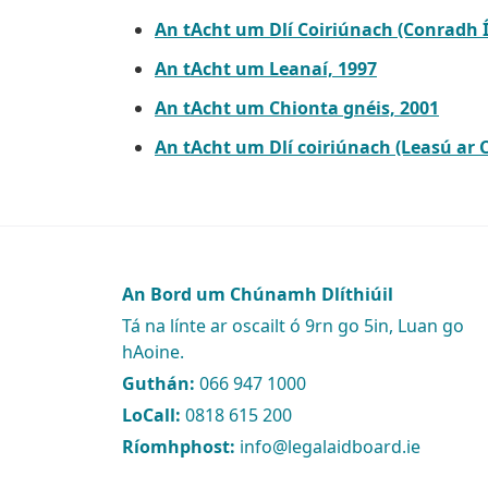
An tAcht um Dlí Coiriúnach (Conradh Í
An tAcht um Leanaí, 1997
An tAcht um Chionta gnéis, 2001
An tAcht um Dlí coiriúnach (Leasú ar 
An Bord um Chúnamh Dlíthiúil
Tá na línte ar oscailt ó 9rn go 5in, Luan go
hAoine.
Guthán:
066 947 1000
LoCall:
0818 615 200
Ríomhphost:
info@legalaidboard.ie