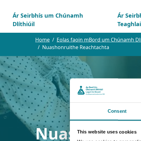
Ár Seirbhís um Chúnamh
Ár Seirb
Dlíthiúil
Teaghla
Home
Eolas faoin mBord um Chúnamh Dlít
Nuashonruithe Reachtachta
Consent
Nuashonruit
This website uses cookies