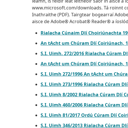
léamh, is féidir leat léitheoir saor in aisce 
www.microsoft.com/downloads. Tá roinnt com
Inathraithe (PDF). Tairgtear bogearraí Adobe
aisce de Adobe® Acrobat® Reader® a íosló
Rialacha Cúnaim Dlí Choiriúnachta 19
An tAcht um Chúram Dlí Coiriúnach, 19
S.I. Uimh. 272/2016 Rialacha Cúram Dl
An tAcht um Chúram Dlí Coiriúnach, 
S.I. Uimh 272/1996 An tAcht um Chúram
S.I. Uimh 273/1996 Rialacha Cúram Dlí
S.I. Uimh 8/2002 Rialacha Cúram Dlí C
S.I. Uimh 460/2006 Rialacha Cúram Dlí
S.I. Uimh 81/2017 Ordú Cúram Dlí Coi
S.I. Uimh 346/2013 Rialacha Cúram Dlí