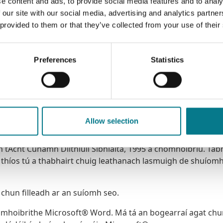
e content and ads, to provide social media features and to analy
 our site with our social media, advertising and analytics partn
 provided to them or that they’ve collected from your use of their
Preferences
Statistics
h dlíthiúil ar an leathanach seo. Cuimsíonn sé Laghdaigh 
agsúla a rinneadh faoin Acht. Is éard atá i na Rialacháin is
bhialta 1996, a cuireadh coigeartuithe orthu le Rialacháin
Allow selection
amh Dlíthiúil Sibhialta 2006. Tógadh comhoibriú neamhfhoir
 áireamh thíos chun éascaíocht tagartha a sholáthar. Cuim
an tAcht Cúnamh Dlíthiúil Sibhialta, 1995 a chomhoibriú. Tab
 thíos tú a thabhairt chuig leathanach lasmuigh de shuíom
í chun filleadh ar an suíomh seo.
homhoibrithe Microsoft® Word. Má tá an bogearraí agat chu