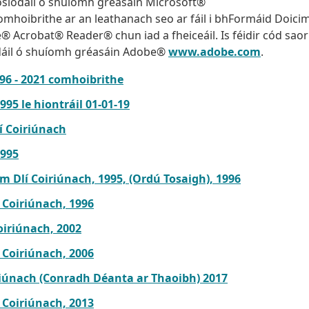
a íoslódáil ó shuíomh gréasáin Microsoft®
hoibrithe ar an leathanach seo ar fáil i bhFormáid Doici
® Acrobat® Reader® chun iad a fheiceáil. Is féidir cód saor
dáil ó shuíomh gréasáin Adobe®
www.adobe.com
.
96 - 2021 comhoibrithe
95 le hiontráil 01-01-19
í Coiriúnach
1995
 Dlí Coiriúnach, 1995, (Ordú Tosaigh), 1996
 Coiriúnach, 1996
oiriúnach, 2002
 Coiriúnach, 2006
riúnach (Conradh Déanta ar Thaoibh) 2017
 Coiriúnach, 2013