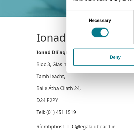
Consent
Necessary
Selection
Ionad Dlí agus Con
Ionad Dlí agus Conradh Baile Tamh leac
Deny
Bloc 3, Glas na Móna,
Tamh leacht,
Baile Átha Cliath 24,
D24 P2PY
Teil: (01) 451 1519
Ríomhphost: TLC@legalaidboard.ie