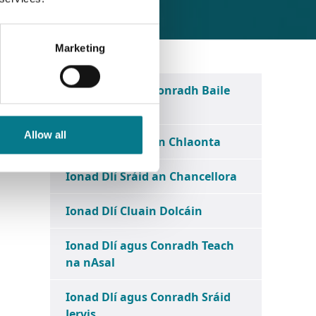
Marketing
Ionad Dlí agus Conradh Baile
Munna
Allow all
Ionad Dlí Baile an Chlaonta
Ionad Dlí Sráid an Chancellora
Ionad Dlí Cluain Dolcáin
Ionad Dlí agus Conradh Teach
na nAsal
Ionad Dlí agus Conradh Sráid
Jervis