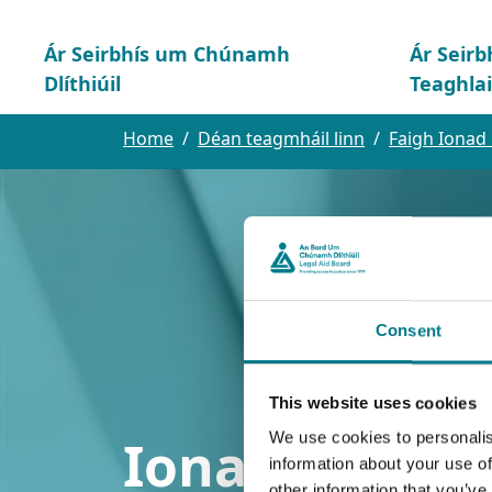
Ár Seirbhís um Chúnamh
Ár Seirb
Dlíthiúil
Teaghla
Home
Déan teagmháil linn
Faigh Ionad 
Consent
This website uses cookies
We use cookies to personalis
Ionad Dlí ag
information about your use of
other information that you’ve