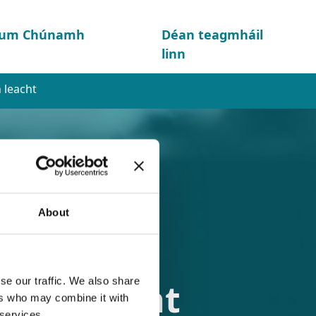
d um Chúnamh
Déan teagmháil
linn
 leacht
About
se our traffic. We also share
amh leacht
ers who may combine it with
 services.