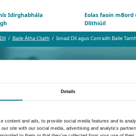
hís Idirghabhála
Eolas faoin mBor
igh
Dlíthiúil
Dlí
Baile Átha Cliath
Ionad Dlí agus Conradh Baile Tamh
Details
e content and ads, to provide social media features and to analy
us Conradh Baile T
 our site with our social media, advertising and analytics partn
 provided to them or that they’ve collected from your use of their