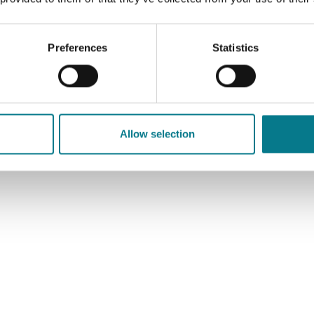
Preferences
Statistics
radh Baile Tamh leacht
ht
Allow selection